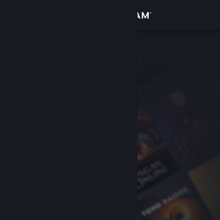
Bejelentkezés
Áruház
Közösség
Névjegy
Támogatás
Nyelvváltás
A Steam mobilalkalmazás beszerzése
Asztali weboldalra váltás