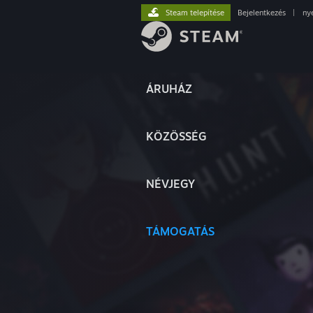
Steam telepítése
Bejelentkezés
|
ny
ÁRUHÁZ
KÖZÖSSÉG
NÉVJEGY
TÁMOGATÁS