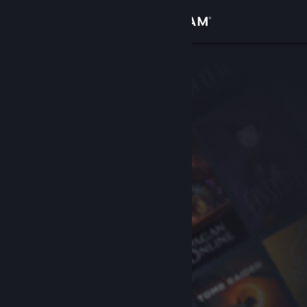
Bejelentkezés
Áruház
Közösség
Névjegy
Támogatás
Nyelvváltás
A Steam mobilalkalmazás beszerzése
Asztali weboldalra váltás