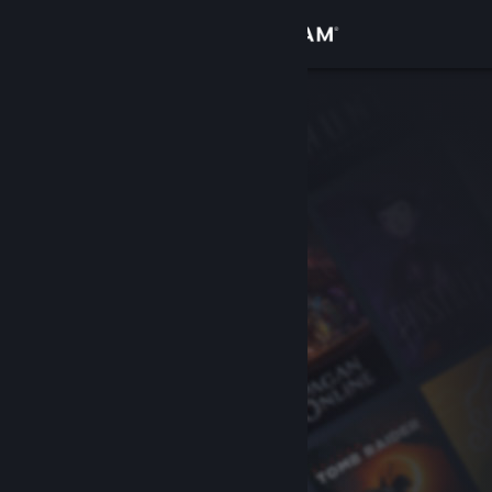
Bejelentkezés
Áruház
Közösség
Névjegy
Támogatás
Nyelvváltás
A Steam mobilalkalmazás beszerzése
Asztali weboldalra váltás