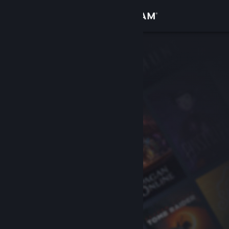
Bejelentkezés
Áruház
Közösség
Névjegy
Támogatás
Nyelvváltás
A Steam mobilalkalmazás beszerzése
Asztali weboldalra váltás