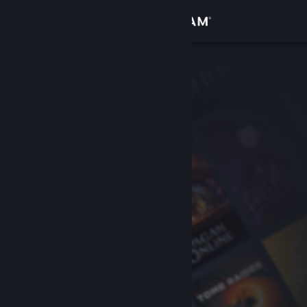
Bejelentkezés
Áruház
Közösség
Névjegy
Támogatás
Nyelvváltás
A Steam mobilalkalmazás beszerzése
Asztali weboldalra váltás