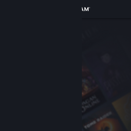
Bejelentkezés
Áruház
Közösség
Névjegy
Támogatás
Nyelvváltás
A Steam mobilalkalmazás beszerzése
Asztali weboldalra váltás