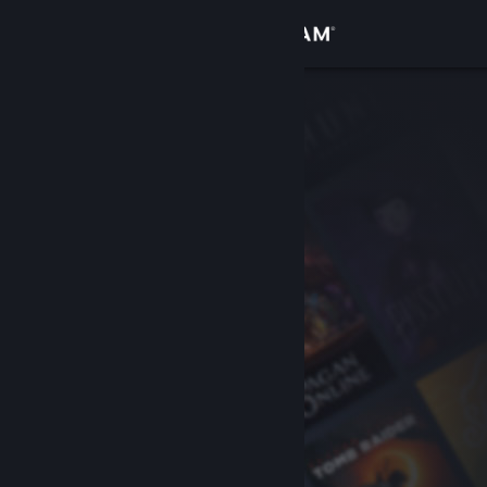
Bejelentkezés
Áruház
Közösség
Névjegy
Támogatás
Nyelvváltás
A Steam mobilalkalmazás beszerzése
Asztali weboldalra váltás