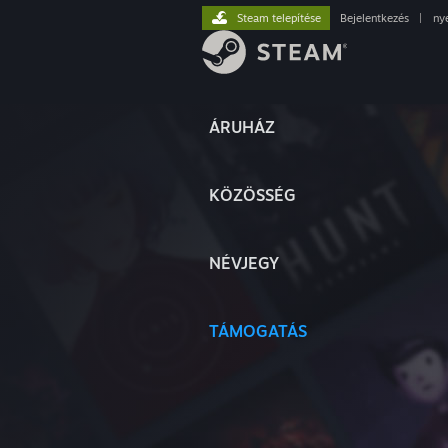
Steam telepítése
Bejelentkezés
|
ny
ÁRUHÁZ
KÖZÖSSÉG
NÉVJEGY
TÁMOGATÁS