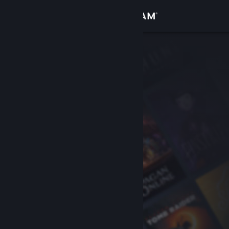
Bejelentkezés
Áruház
Közösség
Névjegy
Támogatás
Nyelvváltás
A Steam mobilalkalmazás beszerzése
Asztali weboldalra váltás