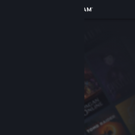
Bejelentkezés
Áruház
Közösség
Névjegy
Támogatás
Nyelvváltás
A Steam mobilalkalmazás beszerzése
Asztali weboldalra váltás