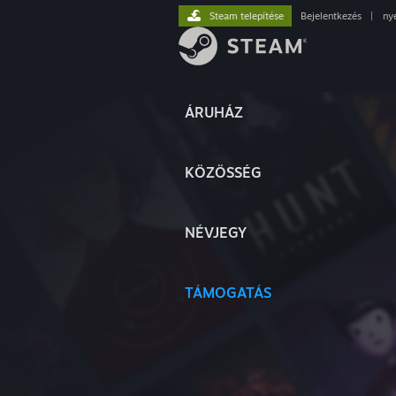
Steam telepítése
Bejelentkezés
|
ny
ÁRUHÁZ
KÖZÖSSÉG
NÉVJEGY
TÁMOGATÁS