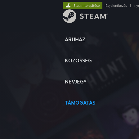
Steam telepítése
Bejelentkezés
|
ny
ÁRUHÁZ
KÖZÖSSÉG
NÉVJEGY
TÁMOGATÁS