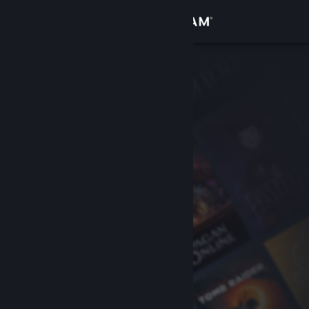
Bejelentkezés
Áruház
Közösség
Névjegy
Támogatás
Nyelvváltás
A Steam mobilalkalmazás beszerzése
Asztali weboldalra váltás