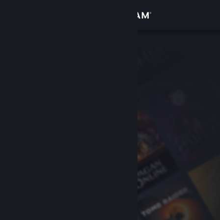
Bejelentkezés
Áruház
Közösség
Névjegy
Támogatás
Nyelvváltás
A Steam mobilalkalmazás beszerzése
Asztali weboldalra váltás