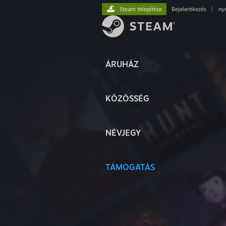
Steam telepítése
Bejelentkezés
|
ny
ÁRUHÁZ
KÖZÖSSÉG
NÉVJEGY
TÁMOGATÁS