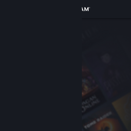
Bejelentkezés
Áruház
Közösség
Névjegy
Támogatás
Nyelvváltás
A Steam mobilalkalmazás beszerzése
Asztali weboldalra váltás