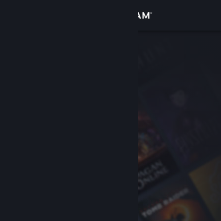
Bejelentkezés
Áruház
Közösség
Névjegy
Támogatás
Nyelvváltás
A Steam mobilalkalmazás beszerzése
Asztali weboldalra váltás