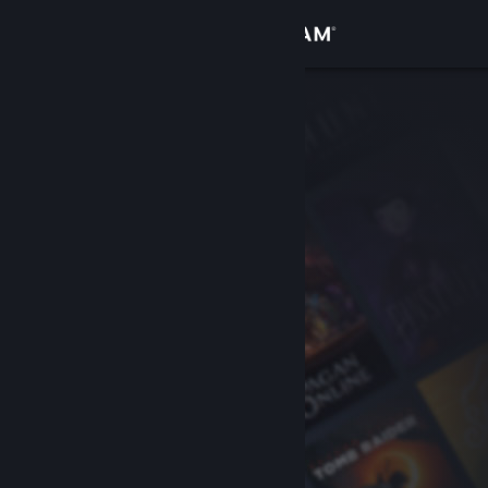
Bejelentkezés
Áruház
Közösség
Névjegy
Támogatás
Nyelvváltás
A Steam mobilalkalmazás beszerzése
Asztali weboldalra váltás