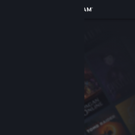
Bejelentkezés
Áruház
Közösség
Névjegy
Támogatás
Nyelvváltás
A Steam mobilalkalmazás beszerzése
Asztali weboldalra váltás