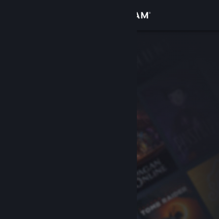
Bejelentkezés
Áruház
Közösség
Névjegy
Támogatás
Nyelvváltás
A Steam mobilalkalmazás beszerzése
Asztali weboldalra váltás