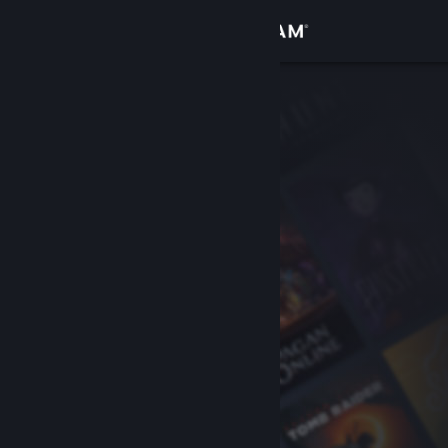
Bejelentkezés
Áruház
Közösség
Névjegy
Támogatás
Nyelvváltás
A Steam mobilalkalmazás beszerzése
Asztali weboldalra váltás