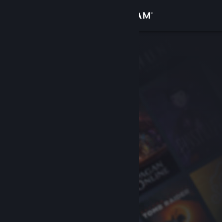
Bejelentkezés
Áruház
Közösség
Névjegy
Támogatás
Nyelvváltás
A Steam mobilalkalmazás beszerzése
Asztali weboldalra váltás