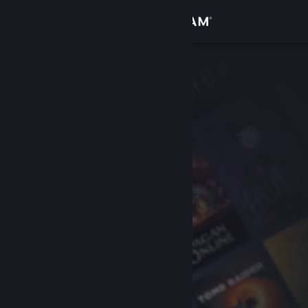
Bejelentkezés
Áruház
Közösség
Névjegy
Támogatás
Nyelvváltás
A Steam mobilalkalmazás beszerzése
Asztali weboldalra váltás