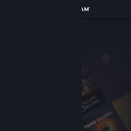
Bejelentkezés
Áruház
Közösség
Névjegy
Támogatás
Nyelvváltás
A Steam mobilalkalmazás beszerzése
Asztali weboldalra váltás