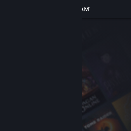
Bejelentkezés
Áruház
Közösség
Névjegy
Támogatás
Nyelvváltás
A Steam mobilalkalmazás beszerzése
Asztali weboldalra váltás