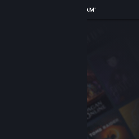
Bejelentkezés
Áruház
Közösség
Névjegy
Támogatás
Nyelvváltás
A Steam mobilalkalmazás beszerzése
Asztali weboldalra váltás