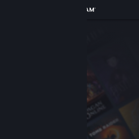
Bejelentkezés
Áruház
Közösség
Névjegy
Támogatás
Nyelvváltás
A Steam mobilalkalmazás beszerzése
Asztali weboldalra váltás