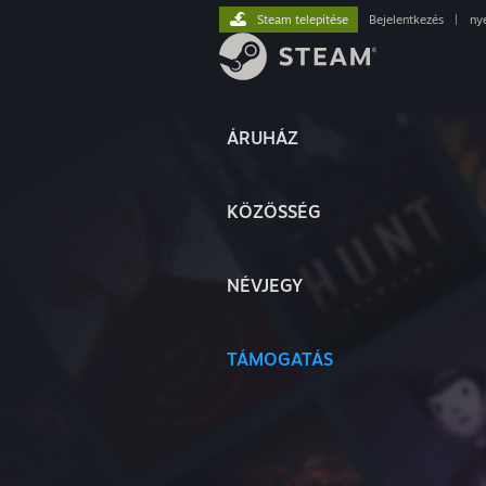
Steam telepítése
Bejelentkezés
|
ny
ÁRUHÁZ
KÖZÖSSÉG
NÉVJEGY
TÁMOGATÁS