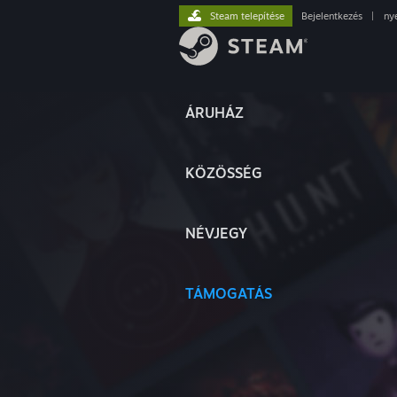
Steam telepítése
Bejelentkezés
|
ny
ÁRUHÁZ
KÖZÖSSÉG
NÉVJEGY
TÁMOGATÁS