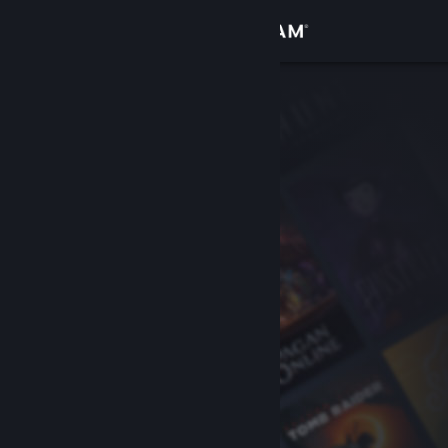
Bejelentkezés
Áruház
Közösség
Névjegy
Támogatás
Nyelvváltás
A Steam mobilalkalmazás beszerzése
Asztali weboldalra váltás