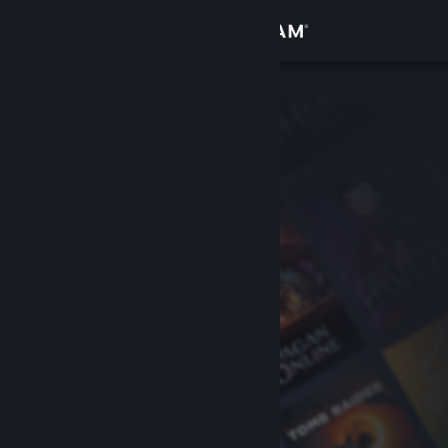
Bejelentkezés
Áruház
Közösség
Névjegy
Támogatás
Nyelvváltás
A Steam mobilalkalmazás beszerzése
Asztali weboldalra váltás