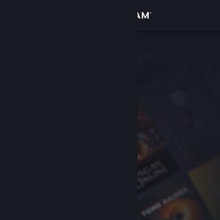
Bejelentkezés
Áruház
Közösség
Névjegy
Támogatás
Nyelvváltás
A Steam mobilalkalmazás beszerzése
Asztali weboldalra váltás