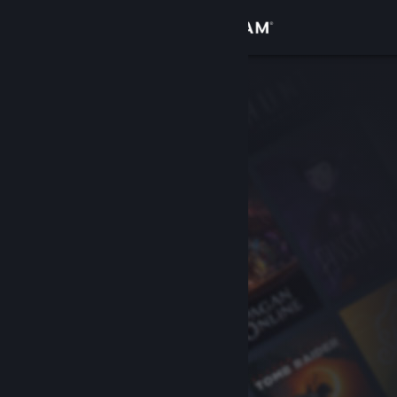
Bejelentkezés
Áruház
Közösség
Névjegy
Támogatás
Nyelvváltás
A Steam mobilalkalmazás beszerzése
Asztali weboldalra váltás