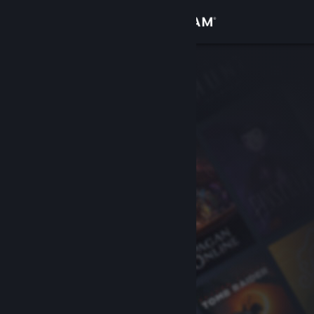
Bejelentkezés
Áruház
Közösség
Névjegy
Támogatás
Nyelvváltás
A Steam mobilalkalmazás beszerzése
Asztali weboldalra váltás