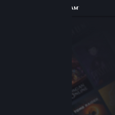
Bejelentkezés
Áruház
Közösség
Névjegy
Támogatás
Nyelvváltás
A Steam mobilalkalmazás beszerzése
Asztali weboldalra váltás