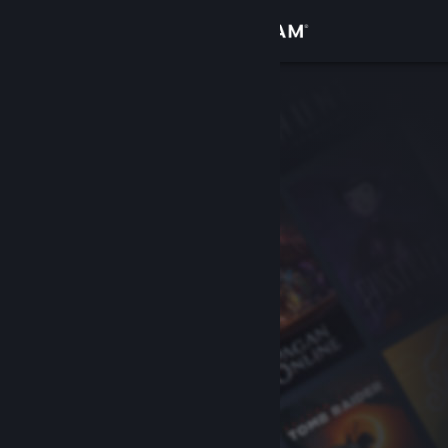
Bejelentkezés
Áruház
Közösség
Névjegy
Támogatás
Nyelvváltás
A Steam mobilalkalmazás beszerzése
Asztali weboldalra váltás