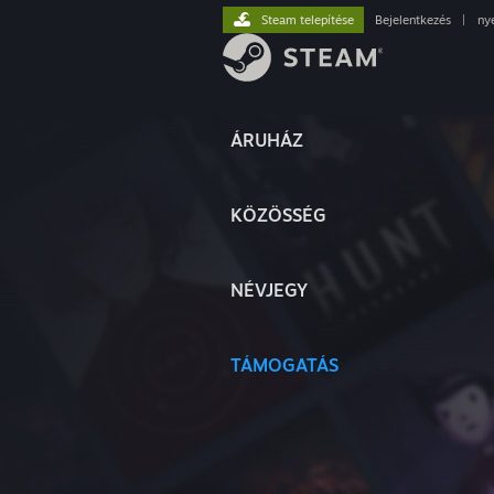
Steam telepítése
Bejelentkezés
|
ny
ÁRUHÁZ
KÖZÖSSÉG
NÉVJEGY
TÁMOGATÁS