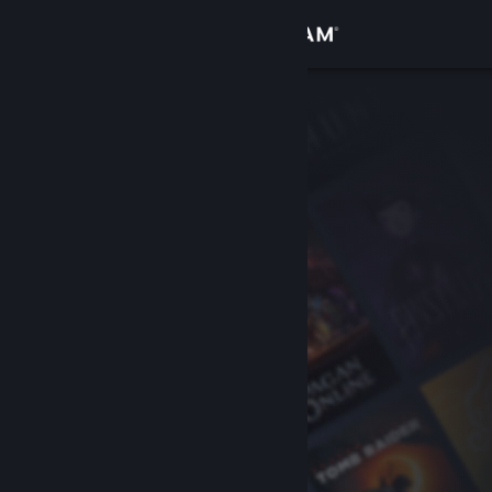
Bejelentkezés
Áruház
Közösség
Névjegy
Támogatás
Nyelvváltás
A Steam mobilalkalmazás beszerzése
Asztali weboldalra váltás