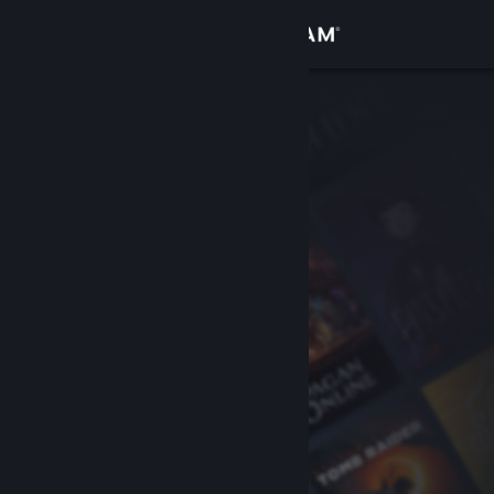
Bejelentkezés
Áruház
Közösség
Névjegy
Támogatás
Nyelvváltás
A Steam mobilalkalmazás beszerzése
Asztali weboldalra váltás