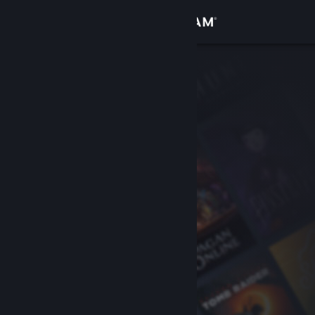
Bejelentkezés
Áruház
Közösség
Névjegy
Támogatás
Nyelvváltás
A Steam mobilalkalmazás beszerzése
Asztali weboldalra váltás