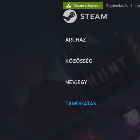
Steam telepítése
Bejelentkezés
|
ny
ÁRUHÁZ
KÖZÖSSÉG
NÉVJEGY
TÁMOGATÁS