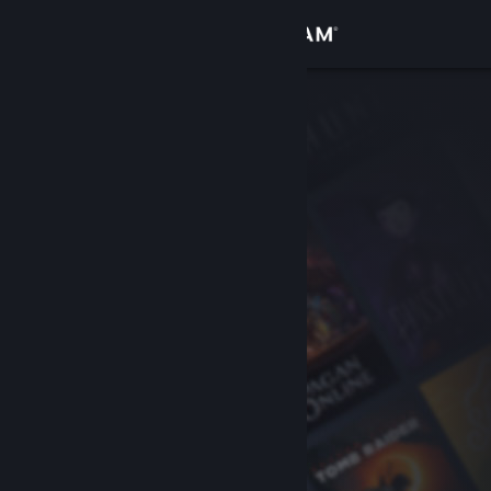
Bejelentkezés
Áruház
Közösség
Névjegy
Támogatás
Nyelvváltás
A Steam mobilalkalmazás beszerzése
Asztali weboldalra váltás