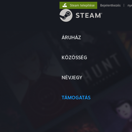
Steam telepítése
Bejelentkezés
|
ny
ÁRUHÁZ
KÖZÖSSÉG
NÉVJEGY
TÁMOGATÁS