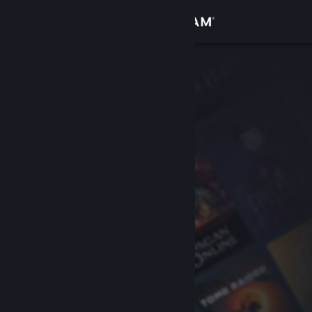
Bejelentkezés
Áruház
Közösség
Névjegy
Támogatás
Nyelvváltás
A Steam mobilalkalmazás beszerzése
Asztali weboldalra váltás