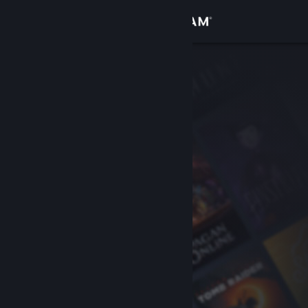
Bejelentkezés
Áruház
Közösség
Névjegy
Támogatás
Nyelvváltás
A Steam mobilalkalmazás beszerzése
Asztali weboldalra váltás