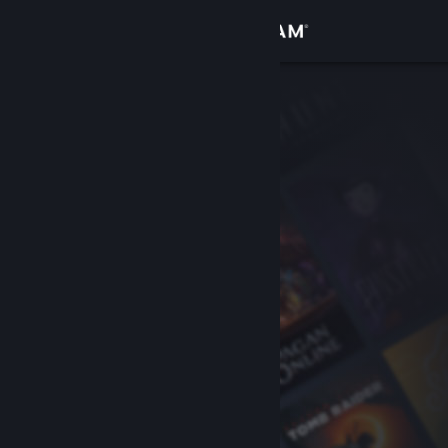
Bejelentkezés
Áruház
Közösség
Névjegy
Támogatás
Nyelvváltás
A Steam mobilalkalmazás beszerzése
Asztali weboldalra váltás