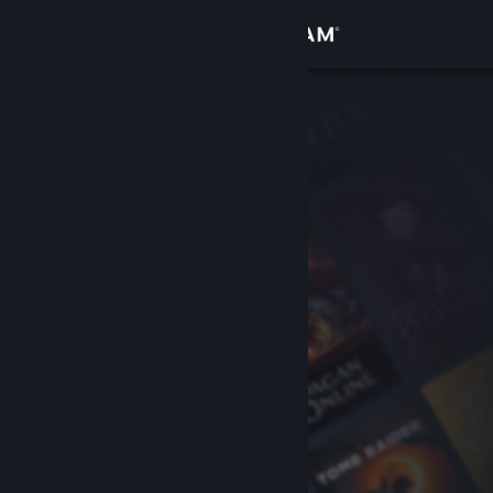
Bejelentkezés
Áruház
Közösség
Névjegy
Támogatás
Nyelvváltás
A Steam mobilalkalmazás beszerzése
Asztali weboldalra váltás