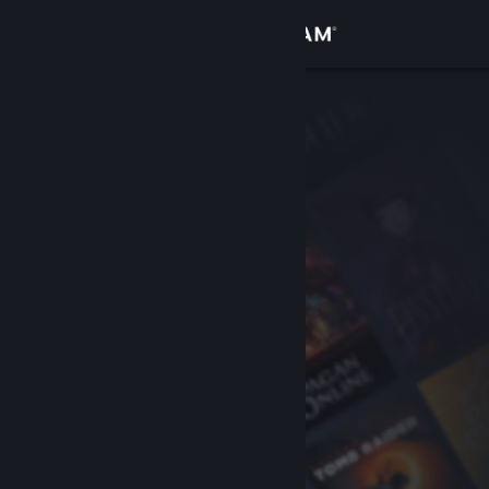
Bejelentkezés
Áruház
Közösség
Névjegy
Támogatás
Nyelvváltás
A Steam mobilalkalmazás beszerzése
Asztali weboldalra váltás