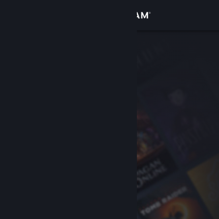
Bejelentkezés
Áruház
Közösség
Névjegy
Támogatás
Nyelvváltás
A Steam mobilalkalmazás beszerzése
Asztali weboldalra váltás